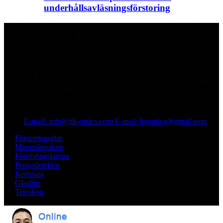
underhållsavläsningsförstoring
Prenumerera
För frågor om våra produkter eller prislista, vänligen lämna din e-
post till oss så hör vi av oss inom 24 timmar.
Prenumerera
Adress: No. 515, Lamei Rd, High-tech Development Zone,
Ningbo 315040, Kina
Telefon: 0086-574-56176369 ;0086-13586903676
Whatsapp: 0086-18268622664
E-mail: info@hb-optics.com
E-mail: hgoptics@gmail.com
Förstoringsglas
Minimikroskop
Förstoringslampa
Pengadetektor
Kompass
Glaslins
Teleskop
© Copyright 20102021 : Med ensamrätt.