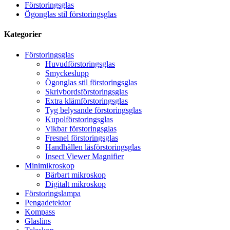
Förstoringsglas
Ögonglas stil förstoringsglas
Kategorier
Förstoringsglas
Huvudförstoringsglas
Smyckeslupp
Ögonglas stil förstoringsglas
Skrivbordsförstoringsglas
Extra klämförstoringsglas
Tyg belysande förstoringsglas
Kupolförstoringsglas
Vikbar förstoringsglas
Fresnel förstoringsglas
Handhållen läsförstoringsglas
Insect Viewer Magnifier
Minimikroskop
Bärbart mikroskop
Digitalt mikroskop
Förstoringslampa
Pengadetektor
Kompass
Glaslins