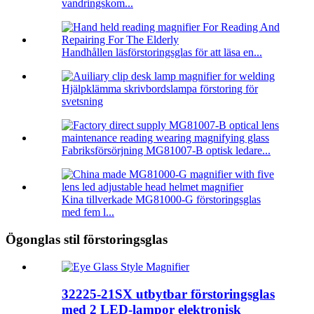
vandringskom...
Handhållen läsförstoringsglas för att läsa en...
Hjälpklämma skrivbordslampa förstoring för
svetsning
Fabriksförsörjning MG81007-B optisk ledare...
Kina tillverkade MG81000-G förstoringsglas
med fem l...
Ögonglas stil förstoringsglas
32225-21SX utbytbar förstoringsglas
med 2 LED-lampor elektronisk